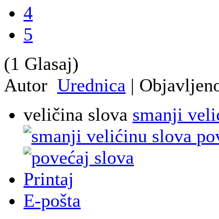
4
5
(1 Glasaj)
Autor
Urednica
|
Objavljen
veličina slova
smanji veli
po
Printaj
E-pošta