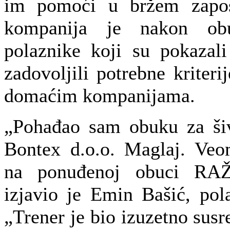
im pomoći u bržem zapošl
kompanija je nakon obu
polaznike koji su pokazali
zadovoljili potrebne kriteri
domaćim kompanijama.
„Pohađao sam obuku za ši
Bontex d.o.o. Maglaj. Ve
na ponuđenoj obuci RA
izjavio je Emin Bašić, pol
„Trener je bio izuzetno susre