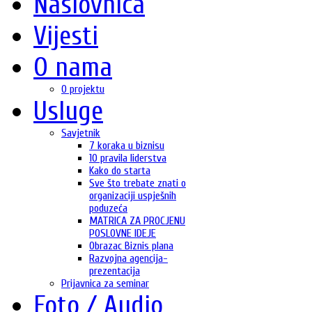
Naslovnica
Vijesti
O nama
O projektu
Usluge
Savjetnik
7 koraka u biznisu
10 pravila liderstva
Kako do starta
Sve što trebate znati o
organizaciji uspješnih
poduzeća
MATRICA ZA PROCJENU
POSLOVNE IDEJE
Obrazac Biznis plana
Razvojna agencija-
prezentacija
Prijavnica za seminar
Foto / Audio