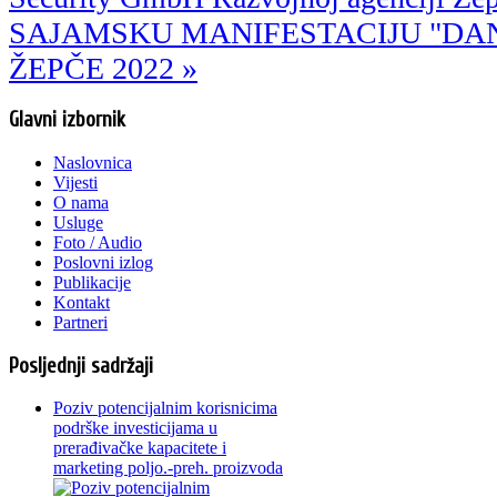
SAJAMSKU MANIFESTACIJU "DAN
ŽEPČE 2022 »
Glavni izbornik
Naslovnica
Vijesti
O nama
Usluge
Foto / Audio
Poslovni izlog
Publikacije
Kontakt
Partneri
Posljednji sadržaji
Poziv potencijalnim korisnicima
podrške investicijama u
prerađivačke kapacitete i
marketing poljo.-preh. proizvoda