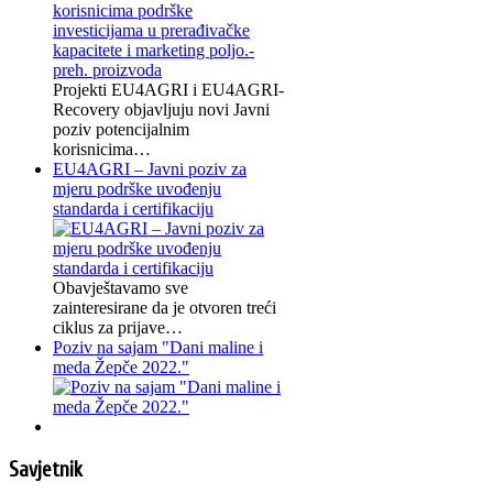
Projekti EU4AGRI i EU4AGRI-
Recovery objavljuju novi Javni
poziv potencijalnim
korisnicima…
EU4AGRI – Javni poziv za
mjeru podrške uvođenju
standarda i certifikaciju
Obavještavamo sve
zainteresirane da je otvoren treći
ciklus za prijave…
Poziv na sajam "Dani maline i
meda Žepče 2022."
Savjetnik