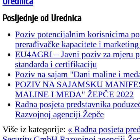
Urednica
Posljednje od Urednica
Poziv potencijalnim korisnicima po
prerađivačke kapacitete i marketing
EU4AGRI – Javni poziv za mjeru p
standarda i certifikaciju
Poziv na sajam "Dani maline i med
POZIV NA SAJAMSKU MANIFES
MALINE I MEDA" ŽEPČE 2022
Radna posjeta predstavnika poduze
Razvojnoj agenciji Žepče
Više iz kategorije:
« Radna posjeta pre
Security GmbH Razvojnoj agenciji Že