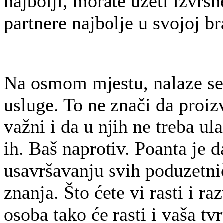
najbolji, morate uzeti izvrs
partnere najbolje u svojoj b
Na osmom mjestu, nalaze se 
usluge. To ne znači da proiz
važni i da u njih ne treba ula
ih. Baš naprotiv. Poanta je d
usavršavanju svih poduzetnič
znanja. Što ćete vi rasti i ra
osoba tako će rasti i vaša tv