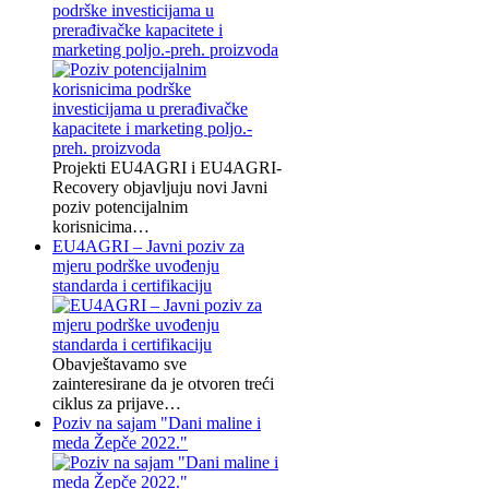
podrške investicijama u
prerađivačke kapacitete i
marketing poljo.-preh. proizvoda
Projekti EU4AGRI i EU4AGRI-
Recovery objavljuju novi Javni
poziv potencijalnim
korisnicima…
EU4AGRI – Javni poziv za
mjeru podrške uvođenju
standarda i certifikaciju
Obavještavamo sve
zainteresirane da je otvoren treći
ciklus za prijave…
Poziv na sajam "Dani maline i
meda Žepče 2022."