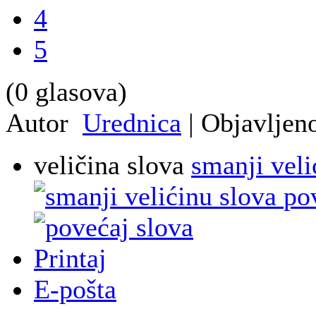
4
5
(0 glasova)
Autor
Urednica
|
Objavljen
veličina slova
smanji veli
po
Printaj
E-pošta