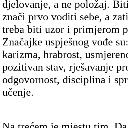
djelovanje, a ne položaj. Bi
znači prvo voditi sebe, a zat
treba biti uzor i primjerom p
Značajke uspješnog vođe su:
karizma, hrabrost, usmjereno
pozitivan stav, rješavanje p
odgovornost, disciplina i sp
učenje.
Na trećem je mjestu tim. Da 