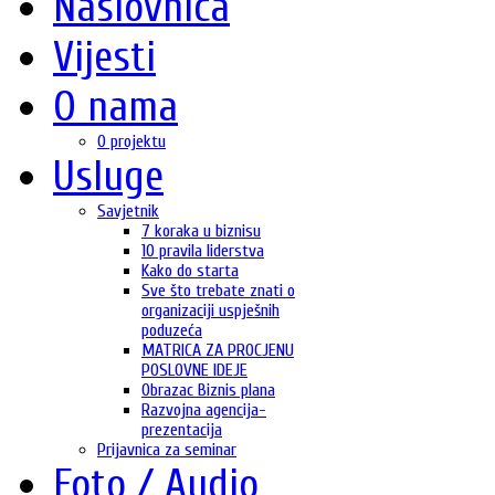
Naslovnica
Vijesti
O nama
O projektu
Usluge
Savjetnik
7 koraka u biznisu
10 pravila liderstva
Kako do starta
Sve što trebate znati o
organizaciji uspješnih
poduzeća
MATRICA ZA PROCJENU
POSLOVNE IDEJE
Obrazac Biznis plana
Razvojna agencija-
prezentacija
Prijavnica za seminar
Foto / Audio