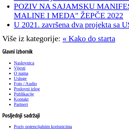
POZIV NA SAJAMSKU MANIFES
MALINE I MEDA" ŽEPČE 2022
U 2021. završena dva projekta 
Više iz kategorije:
« Kako do starta
Glavni izbornik
Naslovnica
Vijesti
O nama
Usluge
Foto / Audio
Poslovni izlog
Publikacije
Kontakt
Partneri
Posljednji sadržaji
Poziv potencijalnim korisnicima