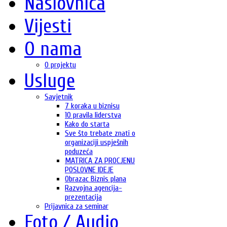
Naslovnica
Vijesti
O nama
O projektu
Usluge
Savjetnik
7 koraka u biznisu
10 pravila liderstva
Kako do starta
Sve što trebate znati o
organizaciji uspješnih
poduzeća
MATRICA ZA PROCJENU
POSLOVNE IDEJE
Obrazac Biznis plana
Razvojna agencija-
prezentacija
Prijavnica za seminar
Foto / Audio