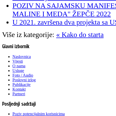
POZIV NA SAJAMSKU MANIFES
MALINE I MEDA" ŽEPČE 2022
U 2021. završena dva projekta 
Više iz kategorije:
« Kako do starta
Glavni izbornik
Naslovnica
Vijesti
O nama
Usluge
Foto / Audio
Poslovni izlog
Publikacije
Kontakt
Partneri
Posljednji sadržaji
Poziv potencijalnim korisnicima