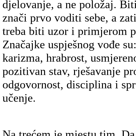
djelovanje, a ne položaj. Bi
znači prvo voditi sebe, a zat
treba biti uzor i primjerom p
Značajke uspješnog vođe su:
karizma, hrabrost, usmjereno
pozitivan stav, rješavanje p
odgovornost, disciplina i sp
učenje.
Na trećem je mjestu tim. Da 