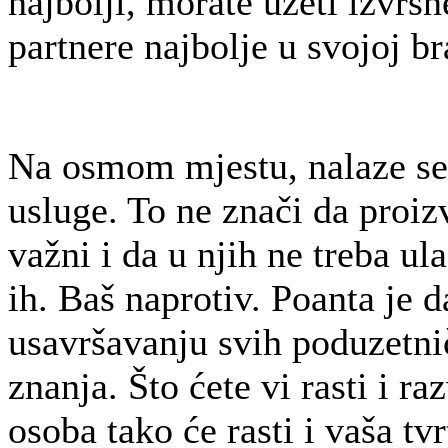
najbolji, morate uzeti izvrs
partnere najbolje u svojoj b
Na osmom mjestu, nalaze se 
usluge. To ne znači da proiz
važni i da u njih ne treba ula
ih. Baš naprotiv. Poanta je d
usavršavanju svih poduzetnič
znanja. Što ćete vi rasti i ra
osoba tako će rasti i vaša tv