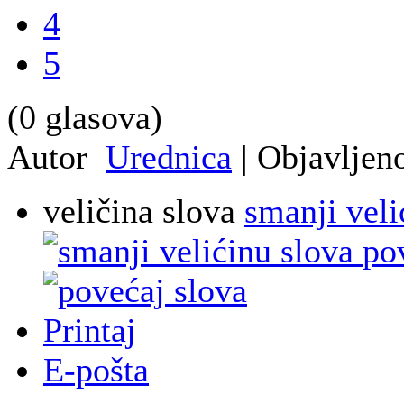
4
5
(0 glasova)
Autor
Urednica
|
Objavljen
veličina slova
smanji veli
po
Printaj
E-pošta