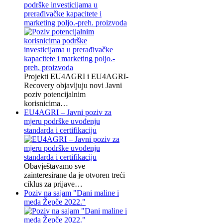
podrške investicijama u
prerađivačke kapacitete i
marketing poljo.-preh. proizvoda
Projekti EU4AGRI i EU4AGRI-
Recovery objavljuju novi Javni
poziv potencijalnim
korisnicima…
EU4AGRI – Javni poziv za
mjeru podrške uvođenju
standarda i certifikaciju
Obavještavamo sve
zainteresirane da je otvoren treći
ciklus za prijave…
Poziv na sajam "Dani maline i
meda Žepče 2022."