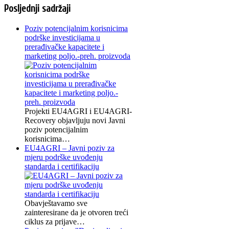
Posljednji sadržaji
Poziv potencijalnim korisnicima
podrške investicijama u
prerađivačke kapacitete i
marketing poljo.-preh. proizvoda
Projekti EU4AGRI i EU4AGRI-
Recovery objavljuju novi Javni
poziv potencijalnim
korisnicima…
EU4AGRI – Javni poziv za
mjeru podrške uvođenju
standarda i certifikaciju
Obavještavamo sve
zainteresirane da je otvoren treći
ciklus za prijave…