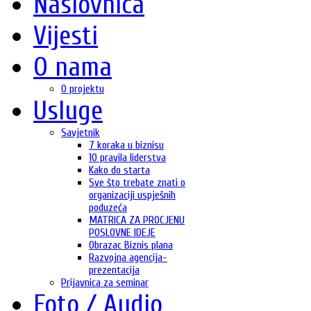
Naslovnica
Vijesti
O nama
O projektu
Usluge
Savjetnik
7 koraka u biznisu
10 pravila liderstva
Kako do starta
Sve što trebate znati o
organizaciji uspješnih
poduzeća
MATRICA ZA PROCJENU
POSLOVNE IDEJE
Obrazac Biznis plana
Razvojna agencija-
prezentacija
Prijavnica za seminar
Foto / Audio