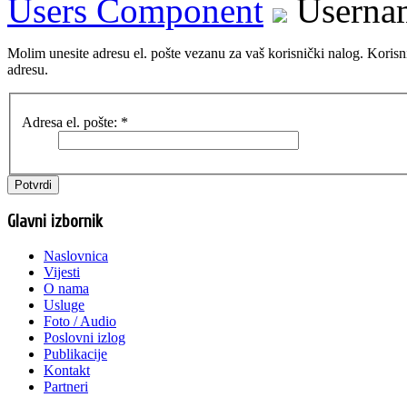
Users Component
Userna
Molim unesite adresu el. pošte vezanu za vaš korisnički nalog. Korisn
adresu.
Adresa el. pošte:
*
Potvrdi
Glavni izbornik
Naslovnica
Vijesti
O nama
Usluge
Foto / Audio
Poslovni izlog
Publikacije
Kontakt
Partneri