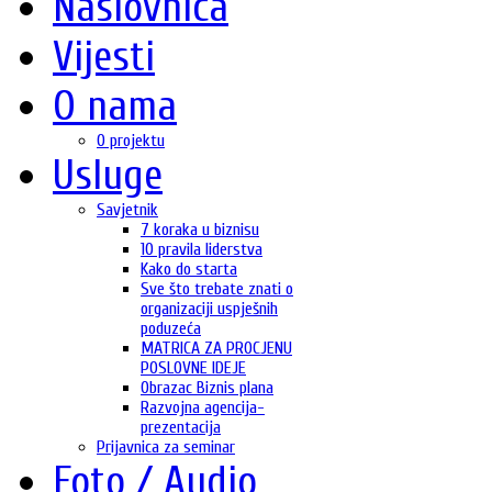
Naslovnica
Vijesti
O nama
O projektu
Usluge
Savjetnik
7 koraka u biznisu
10 pravila liderstva
Kako do starta
Sve što trebate znati o
organizaciji uspješnih
poduzeća
MATRICA ZA PROCJENU
POSLOVNE IDEJE
Obrazac Biznis plana
Razvojna agencija-
prezentacija
Prijavnica za seminar
Foto / Audio