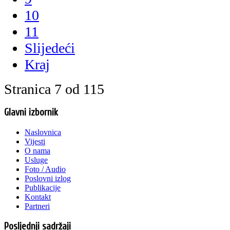
10
11
Slijedeći
Kraj
Stranica 7 od 115
Glavni izbornik
Naslovnica
Vijesti
O nama
Usluge
Foto / Audio
Poslovni izlog
Publikacije
Kontakt
Partneri
Posljednji sadržaji