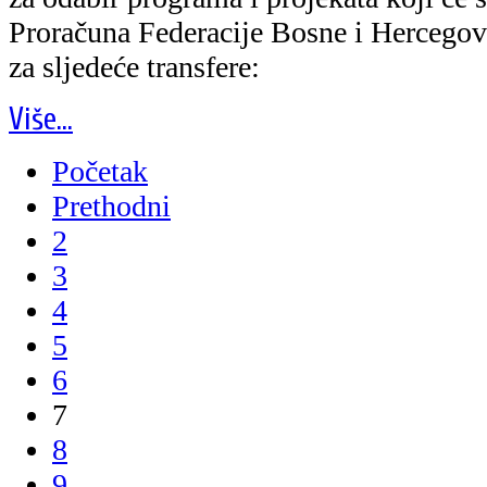
Proračuna Federacije Bosne i Hercegovi
za sljedeće transfere:
Više...
Početak
Prethodni
2
3
4
5
6
7
8
9