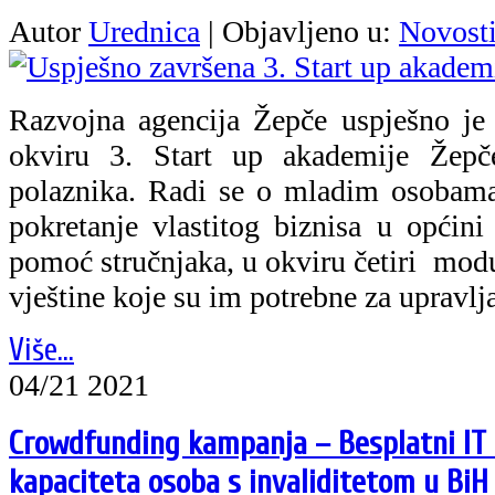
Autor
Urednica
|
Objavljeno u:
Novost
Razvojna agencija Žepče uspješno je
okviru 3. Start up akademije Žep
polaznika. Radi se o mladim osobama
pokretanje vlastitog biznisa u općini
pomoć stručnjaka, u okviru četiri modu
vještine koje su im potrebne za upravlj
Više...
04/21 2021
Crowdfunding kampanja – Besplatni IT t
kapaciteta osoba s invaliditetom u BiH