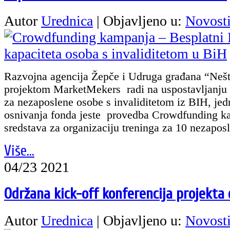
Autor
Urednica
|
Objavljeno u:
Novost
Razvojna agencija Žepče i Udruga građana “Nešto
projektom MarketMekers radi na uspostavljanju f
za nezaposlene osobe s invaliditetom iz BIH, jed
osnivanja fonda jeste provedba Crowdfunding ka
sredstava za organizaciju treninga za 10 nezapos
Više...
04/23 2021
Održana kick-off konferencija projekt
Autor
Urednica
|
Objavljeno u:
Novost