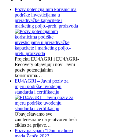
Poziv potencijalnim korisnicima
podrške investicijama u
prerađivačke kapacitete i
marketing poljo.-preh. proizvoda
Projekti EU4AGRI i EU4AGRI-
Recovery objavljuju novi Javni
poziv potencijalnim
korisnicima…
EU4AGRI – Javni poziv za
mjeru podrške uvođenju
standarda i certifikaciju
Obavještavamo sve
zainteresirane da je otvoren treći
ciklus za prijave…
Poziv na sajam "Dani maline i
meda Žepče 2022."