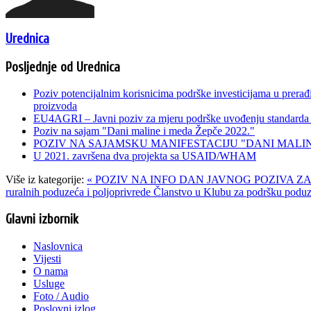
Urednica
Posljednje od Urednica
Poziv potencijalnim korisnicima podrške investicijama u prerađi
proizvoda
EU4AGRI – Javni poziv za mjeru podrške uvođenju standarda i 
Poziv na sajam "Dani maline i meda Žepče 2022."
POZIV NA SAJAMSKU MANIFESTACIJU "DANI MALINE
U 2021. završena dva projekta sa USAID/WHAM
Više iz kategorije:
« POZIV NA INFO DAN JAVNOG POZIVA ZA
ruralnih poduzeća i poljoprivrede
Članstvo u Klubu za podršku poduz
Glavni izbornik
Naslovnica
Vijesti
O nama
Usluge
Foto / Audio
Poslovni izlog