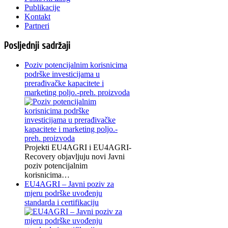
Publikacije
Kontakt
Partneri
Posljednji sadržaji
Poziv potencijalnim korisnicima
podrške investicijama u
prerađivačke kapacitete i
marketing poljo.-preh. proizvoda
Projekti EU4AGRI i EU4AGRI-
Recovery objavljuju novi Javni
poziv potencijalnim
korisnicima…
EU4AGRI – Javni poziv za
mjeru podrške uvođenju
standarda i certifikaciju