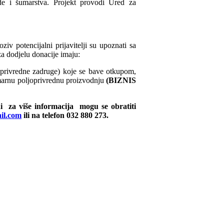
de i šumarstva. Projekt provodi Ured za
iv potencijalni prijavitelji su upoznati sa
za dodjelu donacije imaju:
joprivredne zadruge) koje se bave otkupom,
marnu poljoprivrednu proizvodnju
(BIZNIS
ni za više informacija mogu se obratiti
il.com
ili na telefon 032 880 273.