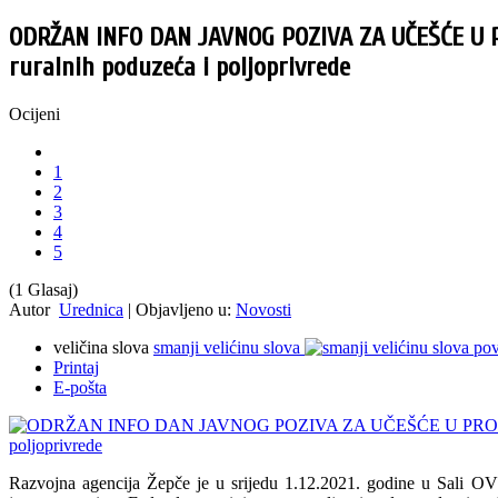
ODRŽAN INFO DAN JAVNOG POZIVA ZA UČEŠĆE U 
ruralnih poduzeća i poljoprivrede
Ocijeni
1
2
3
4
5
(1 Glasaj)
Autor
Urednica
|
Objavljeno u:
Novosti
veličina slova
smanji velićinu slova
pov
Printaj
E-pošta
Razvojna agencija Žepče je u srijedu 1.12.2021. godine u Sali OV