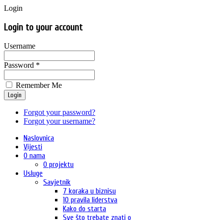
Login
Login to your account
Username
Password *
Remember Me
Login
Forgot your password?
Forgot your username?
Naslovnica
Vijesti
O nama
O projektu
Usluge
Savjetnik
7 koraka u biznisu
10 pravila liderstva
Kako do starta
Sve što trebate znati o