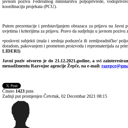
javnom pozivu Federalnog ministarstva poljoprivrede, vodoprivre
koordinaciju projekata (PCU).
Putem prezentacije i predstavljanjem obrazaca za prijavu na Javni poz
uvjetima i kriterijima za prijavu. Pravo da sudjeluju u javnom pozivu 
•poslovni subjekti (mala i srednja poduzeća ili zemljoradničke/ pol
doradom, pakovanjem i prometom proizvoda i repromaterijala za pri
LIDERI)
Javni poziv otvoren je do 21.12.2021.godine, a svi zainteresira
menadžmentu Razvojne agencije Žepče, na e-mail:
razepce@gma
Čitano
1423
puta
Zadnji put promjenjen Četvrtak, 02 Decembar 2021 08:15