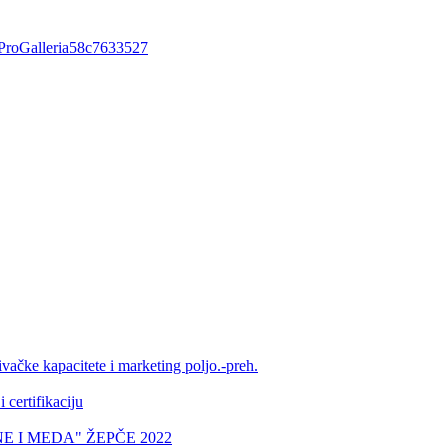
igProGalleria58c7633527
vačke kapacitete i marketing poljo.-preh.
certifikaciju
 I MEDA" ŽEPČE 2022