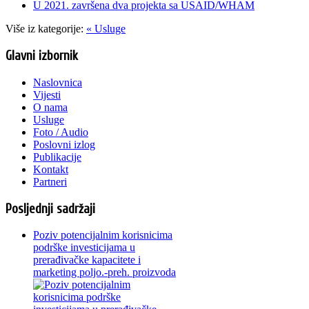
U 2021. završena dva projekta sa USAID/WHAM
Više iz kategorije:
« Usluge
Glavni izbornik
Naslovnica
Vijesti
O nama
Usluge
Foto / Audio
Poslovni izlog
Publikacije
Kontakt
Partneri
Posljednji sadržaji
Poziv potencijalnim korisnicima
podrške investicijama u
prerađivačke kapacitete i
marketing poljo.-preh. proizvoda