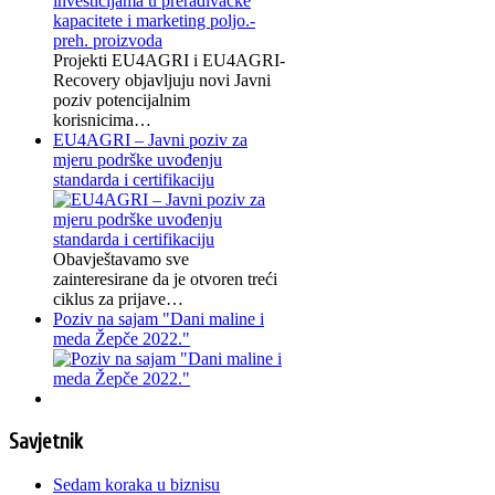
Projekti EU4AGRI i EU4AGRI-
Recovery objavljuju novi Javni
poziv potencijalnim
korisnicima…
EU4AGRI – Javni poziv za
mjeru podrške uvođenju
standarda i certifikaciju
Obavještavamo sve
zainteresirane da je otvoren treći
ciklus za prijave…
Poziv na sajam "Dani maline i
meda Žepče 2022."
Savjetnik
Sedam koraka u biznisu