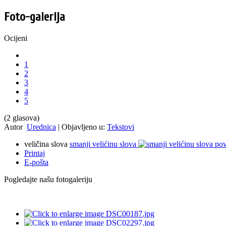
Foto-galerija
Ocijeni
1
2
3
4
5
(2 glasova)
Autor
Urednica
|
Objavljeno u:
Tekstovi
veličina slova
smanji velićinu slova
pov
Printaj
E-pošta
Pogledajte našu fotogaleriju