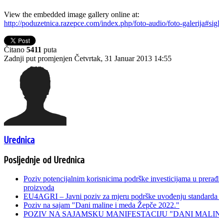
View the embedded image gallery online at:
http://poduzetnica.razepce.com/index.php/foto-audio/foto-galerija#s
Čitano
5411
puta
Zadnji put promjenjen Četvrtak, 31 Januar 2013 14:55
Urednica
Posljednje od Urednica
Poziv potencijalnim korisnicima podrške investicijama u prerađi
proizvoda
EU4AGRI – Javni poziv za mjeru podrške uvođenju standarda i 
Poziv na sajam "Dani maline i meda Žepče 2022."
POZIV NA SAJAMSKU MANIFESTACIJU "DANI MALINE