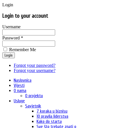
Login
Login to your account
Username
Password *
Remember Me
Login
Forgot your password?
Forgot your username?
Naslovnica
Vijesti
O nama
O projektu
Usluge
Savjetnik
7 koraka u biznisu
10 pravila liderstva
Kako do starta
Sve što trebate znati o