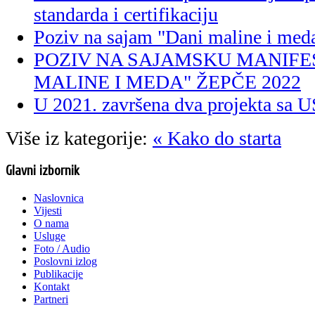
standarda i certifikaciju
Poziv na sajam "Dani maline i med
POZIV NA SAJAMSKU MANIFES
MALINE I MEDA" ŽEPČE 2022
U 2021. završena dva projekta 
Više iz kategorije:
« Kako do starta
Glavni izbornik
Naslovnica
Vijesti
O nama
Usluge
Foto / Audio
Poslovni izlog
Publikacije
Kontakt
Partneri