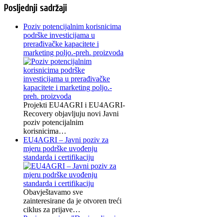
Posljednji sadržaji
Poziv potencijalnim korisnicima
podrške investicijama u
prerađivačke kapacitete i
marketing poljo.-preh. proizvoda
Projekti EU4AGRI i EU4AGRI-
Recovery objavljuju novi Javni
poziv potencijalnim
korisnicima…
EU4AGRI – Javni poziv za
mjeru podrške uvođenju
standarda i certifikaciju
Obavještavamo sve
zainteresirane da je otvoren treći
ciklus za prijave…