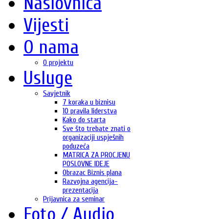
Naslovnica
Vijesti
O nama
O projektu
Usluge
Savjetnik
7 koraka u biznisu
10 pravila liderstva
Kako do starta
Sve što trebate znati o
organizaciji uspješnih
poduzeća
MATRICA ZA PROCJENU
POSLOVNE IDEJE
Obrazac Biznis plana
Razvojna agencija-
prezentacija
Prijavnica za seminar
Foto / Audio