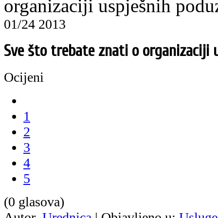
organizaciji uspješnih podu
01/24 2013
Sve što trebate znati o organizaciji
Ocijeni
1
2
3
4
5
(0 glasova)
Autor
Urednica
|
Objavljeno u:
Usluge