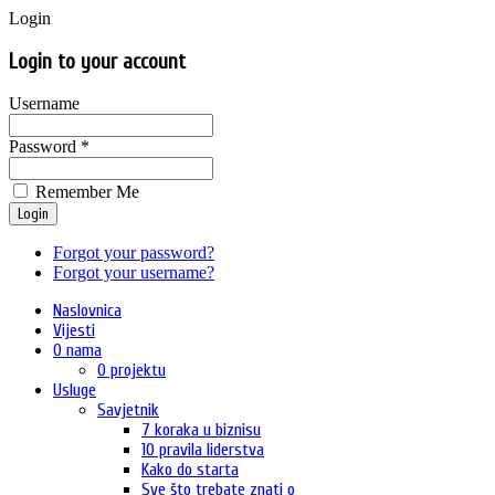
Login
Login to your account
Username
Password *
Remember Me
Login
Forgot your password?
Forgot your username?
Naslovnica
Vijesti
O nama
O projektu
Usluge
Savjetnik
7 koraka u biznisu
10 pravila liderstva
Kako do starta
Sve što trebate znati o