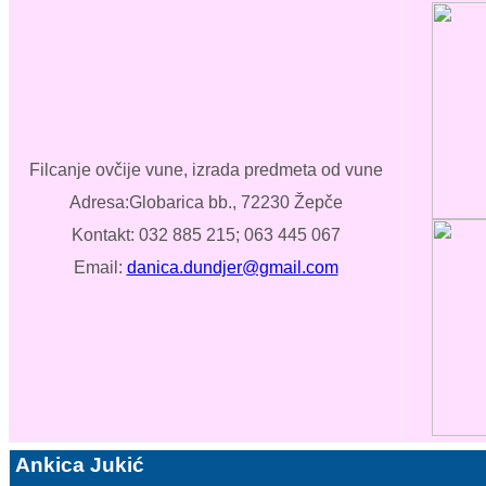
Filcanje ovčije vune, izrada predmet
a od vune
Adresa:Globarica bb., 72230 Žepče
Kontakt: 032 885 215; 063 445 067
Email:
danica.dundjer@gmail.com
Ankica Jukić