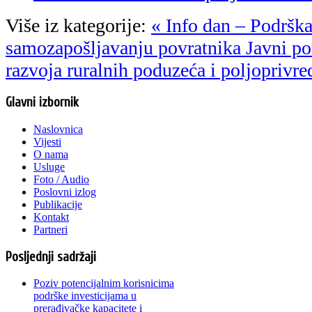
Više iz kategorije:
« Info dan – Podrška
samozapošljavanju povratnika
Javni po
razvoja ruralnih poduzeća i poljoprivre
Glavni izbornik
Naslovnica
Vijesti
O nama
Usluge
Foto / Audio
Poslovni izlog
Publikacije
Kontakt
Partneri
Posljednji sadržaji
Poziv potencijalnim korisnicima
podrške investicijama u
prerađivačke kapacitete i