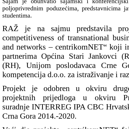
Sajam je obuhvatio sajamski i konferencijsk
poljoprivrednim poduzećima, predstavnicima ja
studentima.
RAŽ je na sajmu predstavila pro
competitiveness of transnational busi
and networks – centrikomNET“ koji i
partnerima Općina Stari Jankovci 
(RH), Unijom poslodavaca Crne 
kompetencija d.o.o. za istraživanje i r
Projekt je odobren u okviru drug
projektnih prijedloga u okviru P
suradnje INTERREG IPA CBC Hrvatsk
Crna Gora 2014.-2020.