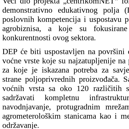
Veći dio projekta „centrikomNET“ fo
demonstrativno edukativnog polja 
poslovnih kompetencija i uspostavu pr
agrobiznisa, a koje su fokusiran
konkurentnosti ovog sektora.
DEP će biti uspostavljen na površini 
voćne vrste koje su najzatupljenije na
za koje je iskazana potreba za sav
strane poljoprivrednih proizvođača. 
voćnih vrsta sa oko 120 različitih 
sadržavati kompletnu infrastru
navodnjavanje, protugradnim mrežam
agrometerološkim stanicama kao i me
održavanje.