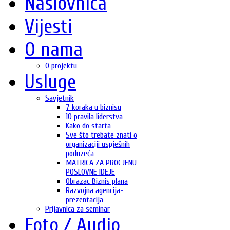
Naslovnica
Vijesti
O nama
O projektu
Usluge
Savjetnik
7 koraka u biznisu
10 pravila liderstva
Kako do starta
Sve što trebate znati o
organizaciji uspješnih
poduzeća
MATRICA ZA PROCJENU
POSLOVNE IDEJE
Obrazac Biznis plana
Razvojna agencija-
prezentacija
Prijavnica za seminar
Foto / Audio