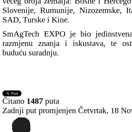
većeg broja zemalja: Bosne i Hercegov
Slovenije, Rumunije, Nizozemske, It
SAD, Turske i Kine.
SmAgTech EXPO je bio jedinstvena 
razmjenu znanja i iskustava, te ost
buduću suradnju.
Čitano
1487
puta
Zadnji put promjenjen Četvrtak, 18 N