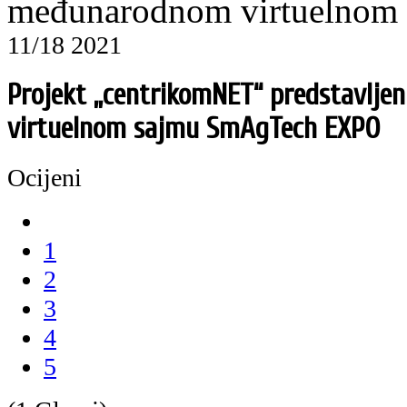
međunarodnom virtuelno
11/18 2021
Projekt „centrikomNET“ predstavlj
virtuelnom sajmu SmAgTech EXPO
Ocijeni
1
2
3
4
5