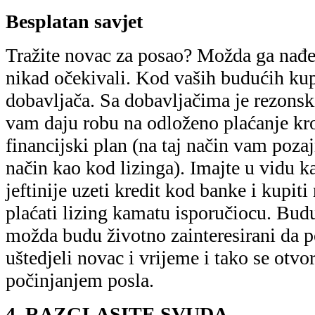
Besplatan savjet
Tražite novac za posao? Možda ga nađe
nikad očekivali. Kod vaših budućih kupa
dobavljača. Sa dobavljačima je rezonsk
vam daju robu na odloženo plaćanje kr
financijski plan (na taj način vam poza
način kao kod lizinga). Imajte u vidu 
jeftinije uzeti kredit kod banke i kupi
plaćati lizing kamatu isporučiocu. Buduć
možda budu životno zainteresirani da 
uštedjeli novac i vrijeme i tako se ot
počinjanjem posla.
4. RAZGLASITE SVUDA