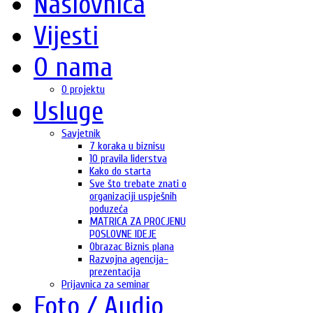
Naslovnica
Vijesti
O nama
O projektu
Usluge
Savjetnik
7 koraka u biznisu
10 pravila liderstva
Kako do starta
Sve što trebate znati o
organizaciji uspješnih
poduzeća
MATRICA ZA PROCJENU
POSLOVNE IDEJE
Obrazac Biznis plana
Razvojna agencija-
prezentacija
Prijavnica za seminar
Foto / Audio