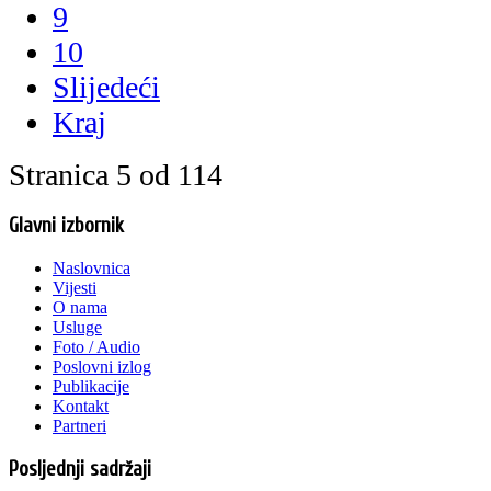
9
10
Slijedeći
Kraj
Stranica 5 od 114
Glavni izbornik
Naslovnica
Vijesti
O nama
Usluge
Foto / Audio
Poslovni izlog
Publikacije
Kontakt
Partneri
Posljednji sadržaji