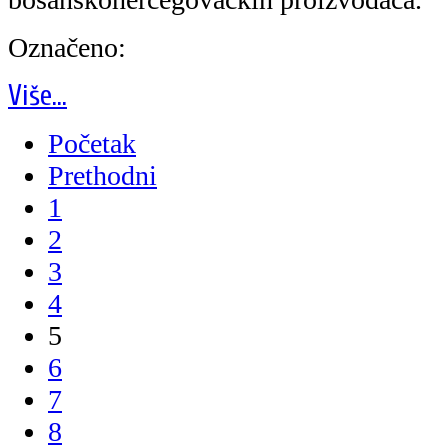
Označeno:
Više...
Početak
Prethodni
1
2
3
4
5
6
7
8