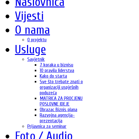
Naslovnica
Vijesti
O nama
O projektu
Usluge
Savjetnik
7 koraka u biznisu
10 pravila liderstva
Kako do starta
Sve što trebate znati o
organizaciji uspješnih
poduzeća
MATRICA ZA PROCJENU
POSLOVNE IDEJE
Obrazac Biznis plana
Razvojna agencija-
prezentacija
Prijavnica za seminar
Foto / Audio