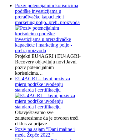
Poziv potencijalnim korisnicima
podrške investicijama u
prerađivačke kapacitete i
marketing poljo.-preh. proizvoda
Projekti EU4AGRI i EU4AGRI-
Recovery objavljuju novi Javni
poziv potencijalnim
korisnicima…
EU4AGRI – Javni poziv za
mjeru podrške uvođenju
standarda i certifikaciju
Obavještavamo sve
zainteresirane da je otvoren treći
ciklus za prijave…
Poziv na sajam "Dani maline i
meda Žepče 2022."