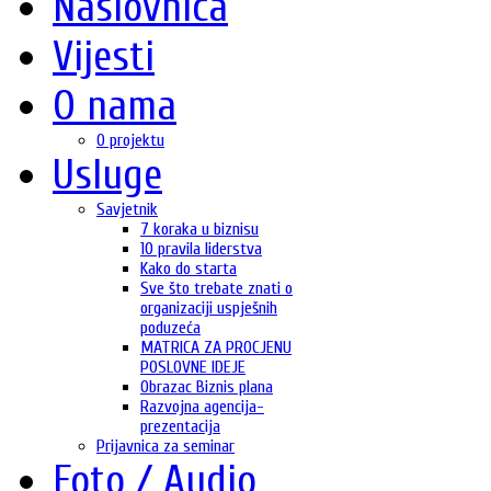
Naslovnica
Vijesti
O nama
O projektu
Usluge
Savjetnik
7 koraka u biznisu
10 pravila liderstva
Kako do starta
Sve što trebate znati o
organizaciji uspješnih
poduzeća
MATRICA ZA PROCJENU
POSLOVNE IDEJE
Obrazac Biznis plana
Razvojna agencija-
prezentacija
Prijavnica za seminar
Foto / Audio