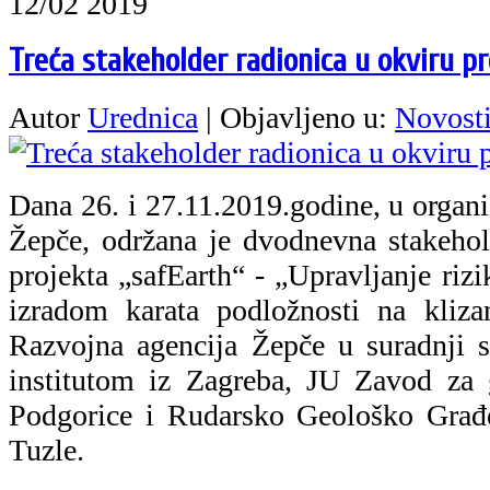
12/02 2019
Treća stakeholder radionica u okviru pr
Autor
Urednica
|
Objavljeno u:
Novost
Dana 26. i 27.11.2019.godine, u organi
Žepče, održana je dvodnevna stakeho
projekta „safEarth“ - „Upravljanje riz
izradom karata podložnosti na kliza
Razvojna agencija Žepče u suradnji 
institutom iz Zagreba, JU Zavod za g
Podgorice i Rudarsko Geološko Građ
Tuzle.