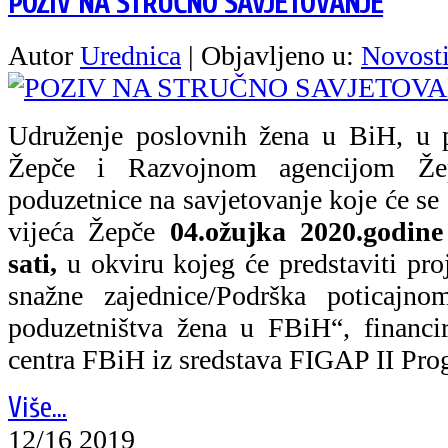
POZIV NA STRUČNO SAVJETOVANJE
Autor
Urednica
|
Objavljeno u:
Novost
Udruženje poslovnih žena u BiH, u 
Žepče i Razvojnom agencijom Že
poduzetnice na savjetovanje koje će se
vijeća Žepče
04.ožujka 2020.godin
sati,
u okviru kojeg će predstaviti pro
snažne zajednice/Podrška poticajn
poduzetništva žena u FBiH“, financi
centra FBiH iz sredstava FIGAP II Pr
Više...
12/16 2019