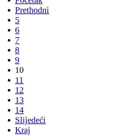
Prethodni
5
6
7
8
9
10
11
12
13
14
Slijedeći
Kraj