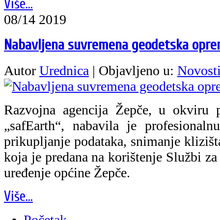
Više...
08/14 2019
Nabavljena suvremena geodetska opre
Autor
Urednica
|
Objavljeno u:
Novost
Razvojna agencija Žepče, u okviru p
„safEarth“, nabavila je profesional
prikupljanje podataka, snimanje klizišt
koja je predana na korištenje Službi za 
uređenje općine Žepče.
Više...
Početak