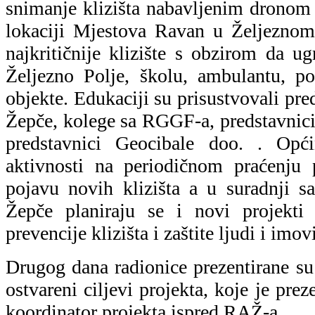
snimanje klizišta nabavljenim drono
lokaciji Mjestova Ravan u Željeznom
najkritičnije klizište s obzirom da u
Željezno Polje, školu, ambulantu, p
objekte. Edukaciji su prisustvovali pr
Žepče, kolege sa RGGF-a, predstavnici
predstavnici Geocibale doo. . Opć
aktivnosti na periodičnom praćenju 
pojavu novih klizišta a u suradnji 
Žepče planiraju se i novi projekti k
prevencije klizišta i zaštite ljudi i imov
Drugog dana radionice prezentirane su 
ostvareni ciljevi projekta, koje je pre
koordinator projekta ispred RAŽ-a.