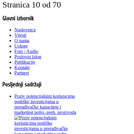
Stranica 10 od 70
Glavni izbornik
Naslovnica
Vijesti
O nama
Usluge
Foto / Audio
Poslovni izlog
Publikacije
Kontakt
Partneri
Posljednji sadržaji
Poziv potencijalnim korisnicima
podrške investicijama u
prerađivačke kapacitete i
marketing poljo.-preh. proizvoda